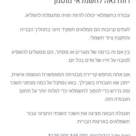
רווח נאה לחשמלאי מוסמך
עבודה כחשמלאי יכולה להיות חוויה מתגמלת להפליא.
לעתים קרובות הם ממלאים תפקיד חיוני בתהליך הבנייה
והתקנת ציוד חשמלי.
בין אם זה ברמה של מגורים או מסחר, הם מסוגלים להשפיע
לטובה על חייו של אדם בכל יום.
אם אתה מחפש קריירה מבטיחה המאפשרת הגשמה אישית,
ייתכן שזו העבודה בשבילך. בואו נסתכל על כמה מנתוני השכר
ומה נדרש כדי להפוך לחשמלאי כדי לגלות יותר על תחום
העבודה הזה.
הטבלה הבאה מציגה את השכר השנתי החציוני עבור
חשמלאים בארצות הברית:
טווח שכר (בדולרים): $45,000-$135,000